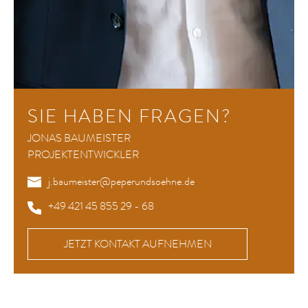
SIE HABEN FRAGEN?
JONAS BAUMEISTER
PROJEKTENTWICKLER
j.baumeister@peperundsoehne.de
+49 421 45 855 29 - 68
JETZT KONTAKT AUFNEHMEN