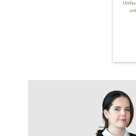
Umfass
und