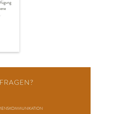
rfügung
dene
.
 FRAGEN?
HMENSKOMMUNIKATION