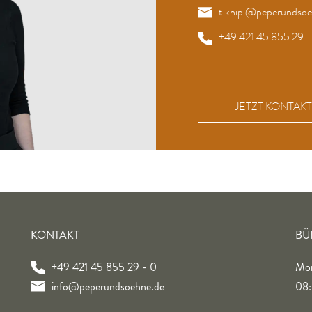
t.knipl@peperundsoe
+49 421 45 855 29 -
JETZT KONTA
KONTAKT
BÜ
+49 421 45 855 29 - 0
Mon
info@peperundsoehne.de
08: