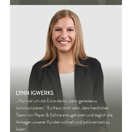
LYNN IGWERKS
„Nur wer um die Ecke denkt, kann geradeaus
kommunizieren.“ Es freut mich sehr, dem herzlichen
Team von Peper & Söhne anzugehören und täglich die
Anliegen unserer Kunden schnell und zielorientiert zu
lösen.