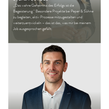
„Das wahre Geheimnis des Erfolgs ist die
Begeisterung.“ Besondere Projekte bei Peper & Söhne
zu begleiten, aktiv Prozesse mitzugestalten und
weiterzuentwickeln – das ist das, was mir bei meinem
Job ausgesprochen gefällt.