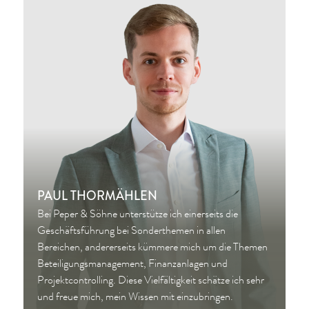
PAUL THORMÄHLEN
Bei Peper & Söhne unterstütze ich einerseits die
Geschäftsführung bei Sonderthemen in allen
Bereichen, andererseits kümmere mich um die Themen
Beteiligungsmanagement, Finanzanlagen und
Projektcontrolling. Diese Vielfältigkeit schätze ich sehr
und freue mich, mein Wissen mit einzubringen.