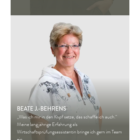
BEATE J.-BEHRENS
„Was ich mir in den Kopf setze, das schaffe ich auch.“
Meine langjährige Erfahrung als
Wirtschaftsprüfungsassistentin bringe ich gern im Team
ein.