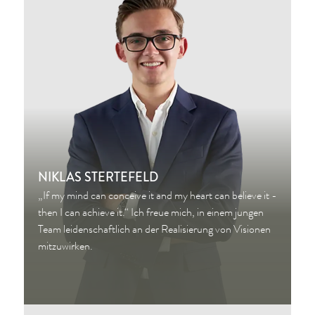
NIKLAS STERTEFELD
„If my mind can conceive it and my heart can believe it -
then I can achieve it.“ Ich freue mich, in einem jungen
Team leidenschaftlich an der Realisierung von Visionen
mitzuwirken.