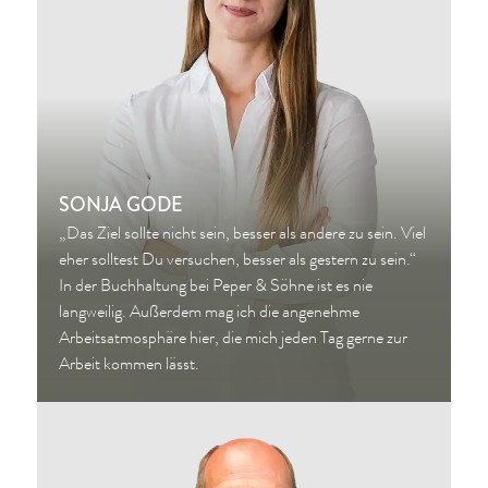
SONJA GODE
„Das Ziel sollte nicht sein, besser als andere zu sein. Viel
eher solltest Du versuchen, besser als gestern zu sein.“
In der Buchhaltung bei Peper & Söhne ist es nie
langweilig. Außerdem mag ich die angenehme
Arbeitsatmosphäre hier, die mich jeden Tag gerne zur
Arbeit kommen lässt.